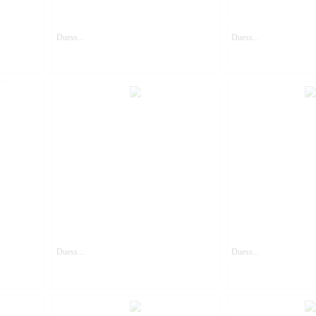
Duess...
Duess...
Duess...
Duess...