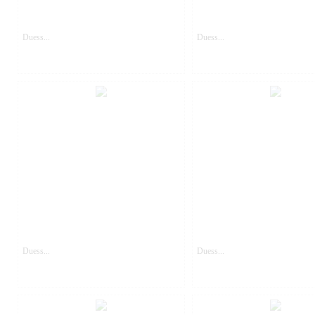
Duess...
Duess...
Duess...
Duess...