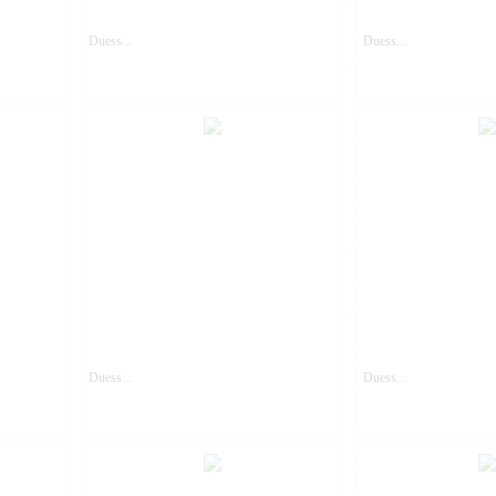
Duess...
Duess...
Duess...
Duess...