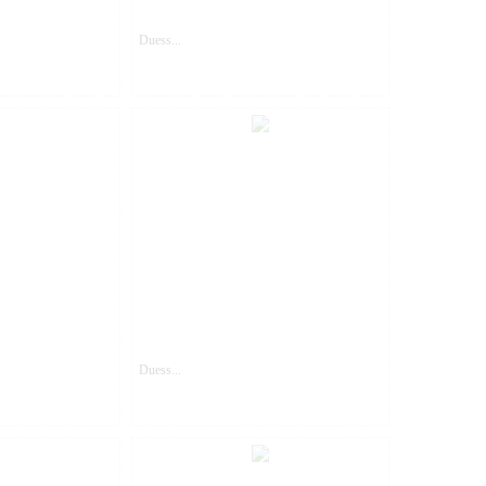
Duess...
Duess...