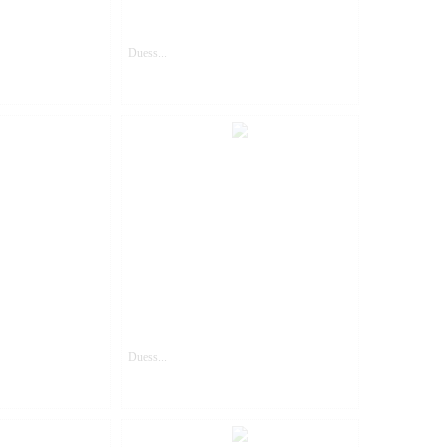
Duess...
Duess...