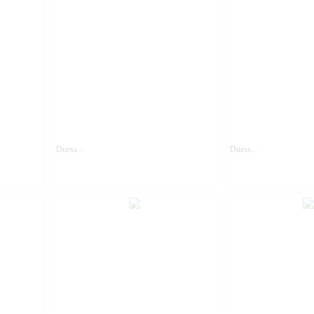
Duess...
Duess...