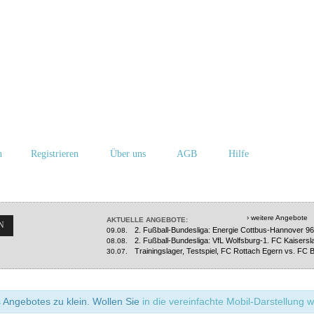
n
Registrieren
Über uns
AGB
Hilfe
› weitere Angebote
AKTUELLE ANGEBOTE:
N
2. Fußball-Bundesliga: Energie Cottbus-Hannover 9
09.08.
2. Fußball-Bundesliga: VfL Wolfsburg-1. FC Kaisers
08.08.
Trainingslager, Testspiel, FC Rottach Egern vs. FC
30.07.
s Angebotes zu klein. Wollen Sie
in die vereinfachte Mobil-Darstellung 