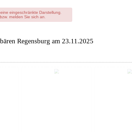
eine eingeschränkte Darstellung.
e bzw. melden Sie sich an.
isbären Regensburg am 23.11.2025