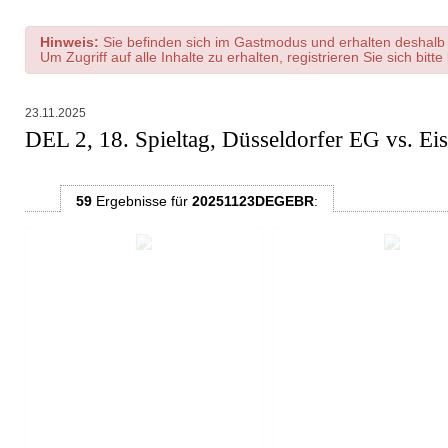
Hinweis:
Sie befinden sich im Gastmodus und erhalten deshalb 
Um Zugriff auf alle Inhalte zu erhalten, registrieren Sie sich bitt
23.11.2025
DEL 2, 18. Spieltag, Düsseldorfer EG vs. E
59
Ergebnisse
für
20251123DEGEBR
: