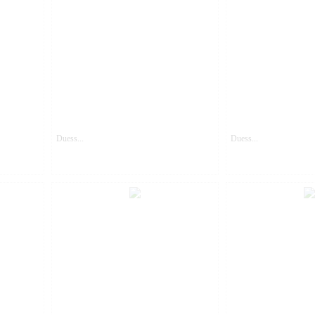
Duess...
Duess...