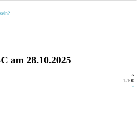
seln?
SC am 28.10.2025
‹‹
1-100
››