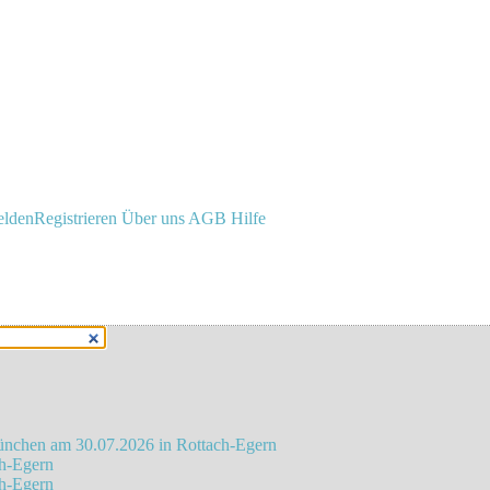
lden
Registrieren
Über uns
AGB
Hilfe
München am 30.07.2026 in Rottach-Egern
ch-Egern
ch-Egern