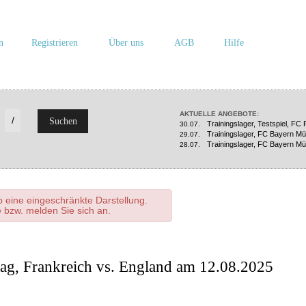
n
Registrieren
Über uns
AGB
Hilfe
AKTUELLE ANGEBOTE:
/
Suchen
Trainingslager, Testspiel, F
30.07.
Trainingslager, FC Bayern M
29.07.
Trainingslager, FC Bayern M
28.07.
 eine eingeschränkte Darstellung.
te bzw. melden Sie sich an.
ag, Frankreich vs. England am 12.08.2025