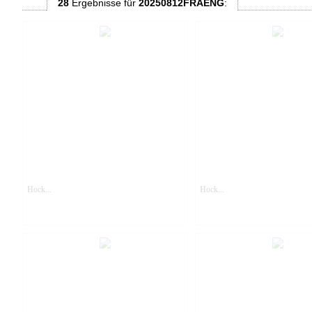
28
Ergebnisse
für
20250812FRAENG
:
Hock...
Hock...