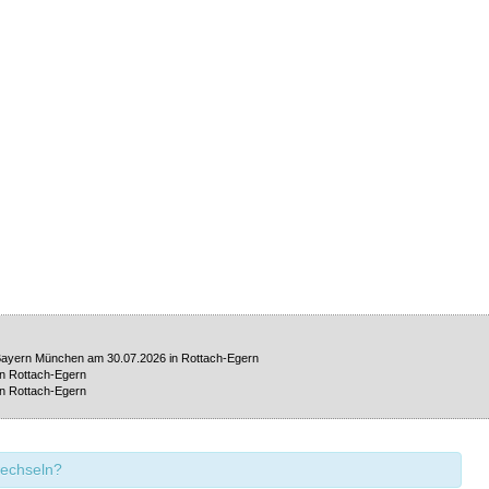
 Bayern München am 30.07.2026 in Rottach-Egern
n Rottach-Egern
n Rottach-Egern
wechseln?