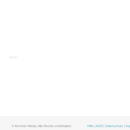
Borus...
© Kirchner-Media. Alle Rechte vorbehalten.
Hilfe
|
AGB
|
Datenschutz
|
Im