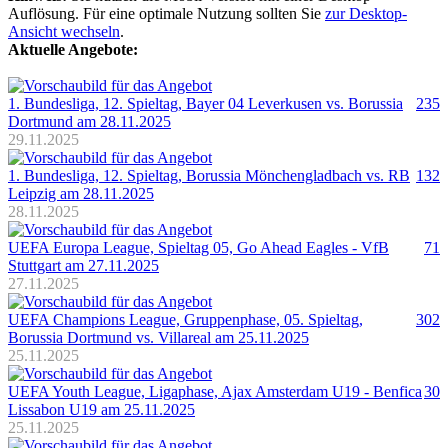
Auflösung. Für eine optimale Nutzung sollten Sie
zur Desktop-
Ansicht wechseln
.
Aktuelle Angebote:
1. Bundesliga, 12. Spieltag, Bayer 04 Leverkusen vs. Borussia
235
Dortmund am 28.11.2025
29.11.2025
1. Bundesliga, 12. Spieltag, Borussia Mönchengladbach vs. RB
132
Leipzig am 28.11.2025
28.11.2025
UEFA Europa League, Spieltag 05, Go Ahead Eagles - VfB
71
Stuttgart am 27.11.2025
27.11.2025
UEFA Champions League, Gruppenphase, 05. Spieltag,
302
Borussia Dortmund vs. Villareal am 25.11.2025
25.11.2025
UEFA Youth League, Ligaphase, Ajax Amsterdam U19 - Benfica
30
Lissabon U19 am 25.11.2025
25.11.2025