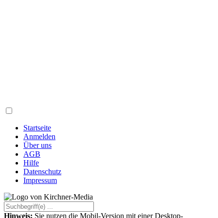
Startseite
Anmelden
Über uns
AGB
Hilfe
Datenschutz
Impressum
Hinweis:
Sie nutzen die Mobil-Version mit einer Desktop-