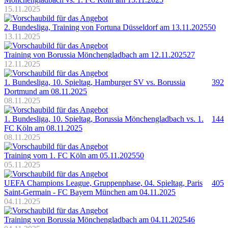
15.11.2025
2. Bundesliga, Training von Fortuna Düsseldorf am 13.11.2025
50
13.11.2025
Training von Borussia Mönchengladbach am 12.11.2025
27
12.11.2025
1. Bundesliga, 10. Spieltag, Hamburger SV vs. Borussia
392
Dortmund am 08.11.2025
08.11.2025
1. Bundesliga, 10. Spieltag, Borussia Mönchengladbach vs. 1.
144
FC Köln am 08.11.2025
08.11.2025
Training vom 1. FC Köln am 05.11.2025
50
05.11.2025
UEFA Champions League, Gruppenphase, 04. Spieltag, Paris
405
Saint-Germain - FC Bayern München am 04.11.2025
04.11.2025
Training von Borussia Mönchengladbach am 04.11.2025
46